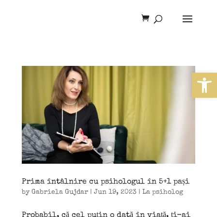
Open
Prima întâlnire cu psihologul în 5+1 pași
by
Gabriela Gujdar
|
Jun 19, 2023
|
La psiholog
Probabil, că cel puțin o dată în viață, ți-ai